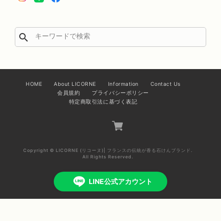
search
HOME
About LICORNE
Information
Contact Us
会員規約
プライバシーポリシー
特定商取引法に基づく表記
Copyright © LICORNE (リコーヌ)| フランスの伝統が香る石けんブランド.
All Rights Reserved.
LINE公式アカウント