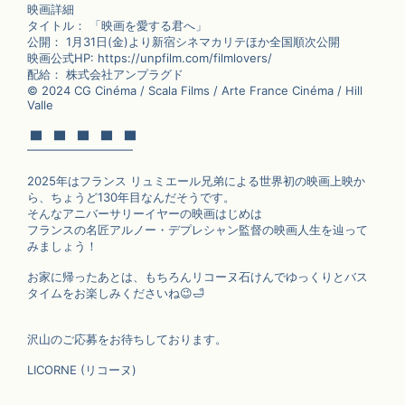
映画詳細
タイトル： 「映画を愛する君へ」
公開： 1月31日(金)より新宿シネマカリテほか全国順次公開
映画公式HP: https://unpfilm.com/filmlovers/
配給： 株式会社アンプラグド
©️ 2024 CG Cinéma / Scala Films / Arte France Cinéma / Hill
Valle
▇ ▇ ▇ ▇ ▇
━━━━━━━━━
2025年はフランス リュミエール兄弟による世界初の映画上映か
ら、ちょうど130年目なんだそうです。
そんなアニバーサリーイヤーの映画はじめは
フランスの名匠アルノー・デプレシャン監督の映画人生を辿って
みましょう！
お家に帰ったあとは、もちろんリコーヌ石けんでゆっくりとバス
タイムをお楽しみくださいね
😉
🛁
沢山のご応募をお待ちしております。
LICORNE (リコーヌ)