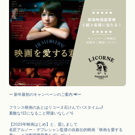
ー 新年最初のキャンペーンのご案内 📢ー
フランス映画のあとはリコーヌ石けんでバスタイム🛁
素敵な1日になること間違いなし🪄🫧
【2025年映画はじめ】と、題しまして
名匠アルノー・デプレシャン監督の自叙伝的映画「映画を愛する
君へ」ペア劇場鑑賞券をプレゼント