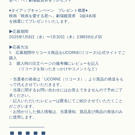
♦︎タイアップキャンペーン プレゼント概要♦︎
映画「映画を愛する君へ」劇場鑑賞券 2組4名様
を抽選にてプレゼントいたします。
▶︎応募期間
2025年1月8日（水）〜1月30日（木）23時59分〆切
▶︎応募方法
1. 応募期間中リコーヌ商品をLICORNE(リコーヌ)公式サイトでご
購入
2. 購入時の注文ページの備考欄にレビューを記入
（リコーヌを知ったきっかけやコメントなど）
・当選者の発表は「LICORNE（リコーヌ）」より賞品の発送をも
って代えさせていただきます。
・当落に関するお問い合わせにはお答えできませんので予めご了
承ください。
・記入いただいたレビューは匿名にてご紹介させていただくこと
がございます。
・お預かりした個人情報は、当選通知、賞品及び商品の発送のみ
に使用します。
━━━━━━━━━
▇ ▇ ▇ ▇ ▇