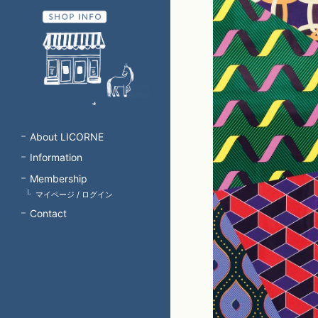
About LICORNE
Information
Membership
マイページ / ログイン
Contact