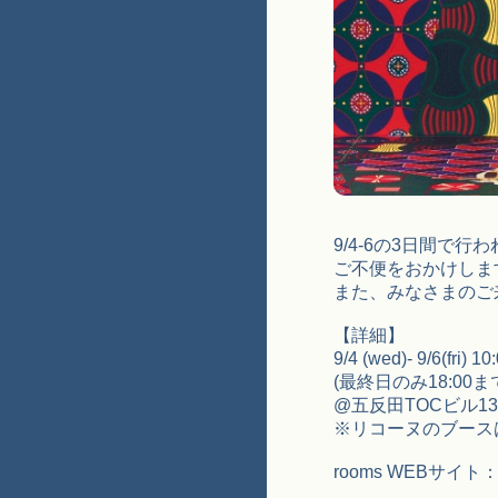
9/4-6の3日間で
ご不便をおかけしま
また、みなさまのご
【詳細】
9/4 (wed)- 9/6(fri) 
(最終日のみ18:00ま
@五反田TOCビル1
※リコーヌのブースはN
rooms WEBサイト：w