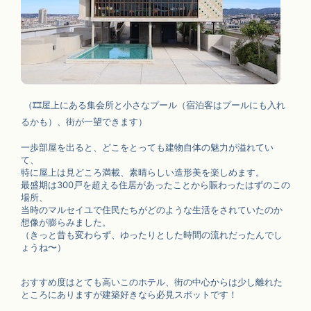
（
🎞
屋上にある集会所と小さなプール（宿泊客はプールにも入れ
るかも）、街が一望できます）
一歩部屋を出ると、どこをとっても建物自体の魅力が溢れてい
て、
特に屋上は見どころ満載、素晴らしい造形美を楽しめます。
最盛期は300戸を超える住居があったことから賑わったはずのこの
場所、
当時のマルセイユで住民たちがどのような生活をされていたのか
想像が膨らみました。
（きっと昔も変わらず、ゆったりとした時間の流れだったんでし
ょうね〜）
おすすめ度はとても高いこのホテル、街の中心からは少し離れた
ところにありますが建築好きなら必見スポットです！