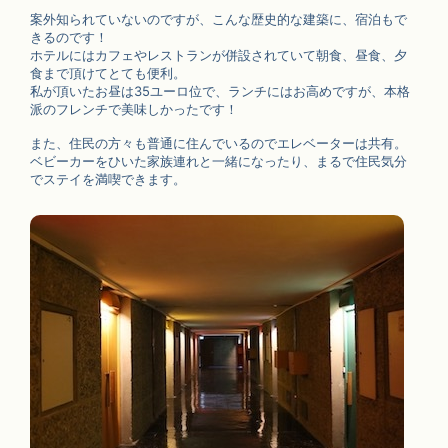
案外知られていないのですが、こんな歴史的な建築に、宿泊もで
きるのです！
ホテルにはカフェやレストランが併設されていて朝食、昼食、夕
食まで頂けてとても便利。
私が頂いたお昼は35ユーロ位で、ランチにはお高めですが、本格
派のフレンチで美味しかったです！
また、住民の方々も普通に住んでいるのでエレベーターは共有。
ベビーカーをひいた家族連れと一緒になったり、まるで住民気分
でステイを満喫できます。