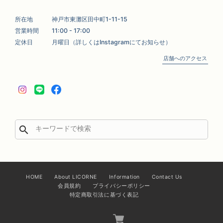
所在地
神戸市東灘区田中町1-11-15
営業時間
11:00 - 17:00
定休日
月曜日（詳しくはInstagramにてお知らせ）
店舗へのアクセス
search
HOME
About LICORNE
Information
Contact Us
会員規約
プライバシーポリシー
特定商取引法に基づく表記